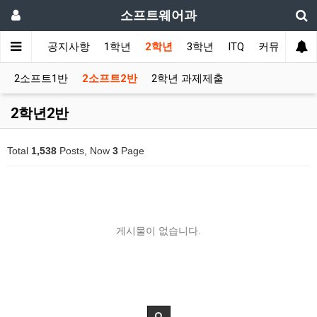
소프트웨어과
메인
공지사항
1학년
2학년
3학년
ITQ
커뮤니티
2소프트1반
2소프트2반
2학년 과제제출
2학년2반
Total
1,538
Posts, Now
3
Page
게시물이 없습니다.