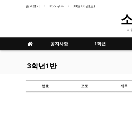
즐겨찾기
RSS 구독
08월 08일(토)
세
공지사항
1학년
3학년1반
번호
포토
제목