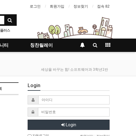
로그인
회원가입
정보찾기
접속 82
플러스
니티
칭찬릴레이
세상을 바꾸는 힘! 소프트웨어과 3학년1반
Login
회
Login
자동로그인