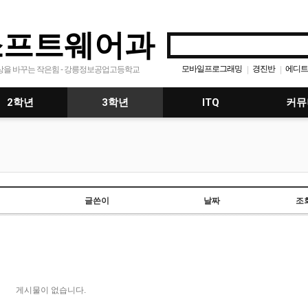
소프트웨어과
모바일프로그래밍
경진반
에디트
|
|
상을 바꾸는 작은힘 - 강릉정보공업고등학교
응용프로그래밍
공지사항
|
|
2학년
3학년
ITQ
커뮤
글쓴이
날짜
조
게시물이 없습니다.