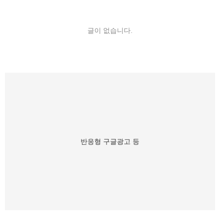
글이 없습니다.
반응형 구글광고 등