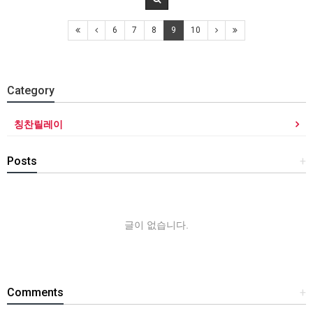
6
7
8
9
10
Category
칭찬릴레이
Posts
+
글이 없습니다.
Comments
+