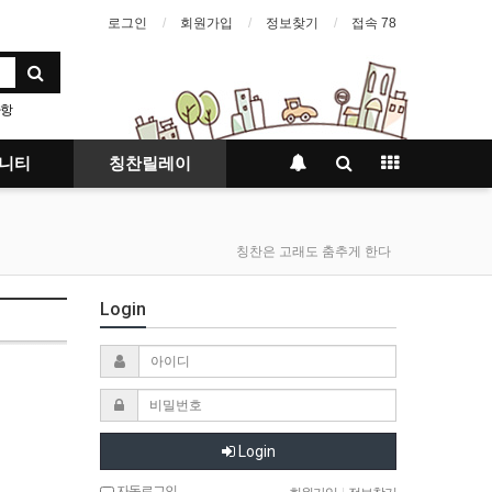
로그인
회원가입
정보찾기
접속 78
항
래밍
니티
칭찬릴레이
칭찬은 고래도 춤추게 한다
Login
Login
자동로그인