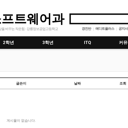
소프트웨어과
경진반
에디트플러스
공지사
|
|
상을 바꾸는 작은힘 - 강릉정보공업고등학교
응용프로그래밍
모바일프로그
|
|
2학년
3학년
ITQ
커뮤
글쓴이
날짜
조회
게시물이 없습니다.