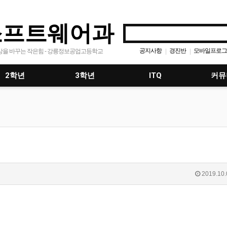
소프트웨어과
공지사항
경진반
모바일프로그
|
|
상을 바꾸는 작은힘 - 강릉정보공업고등학교
응용프로그래밍
에디트플러
|
|
2학년
3학년
ITQ
커뮤
2019.10.