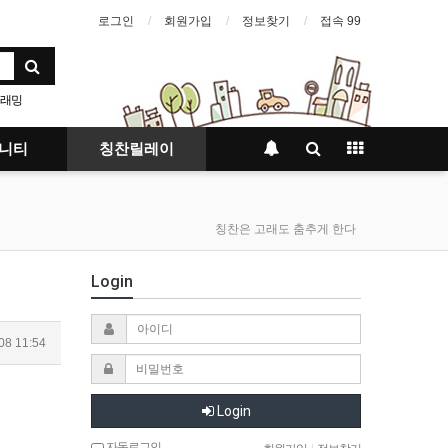
로그인
회원가입
정보찾기
접속 99
래밍
스
니티
칭찬릴레이
칭찬은 고래도 춤추게 한다
Login
08 11:54
Login
자동로그인