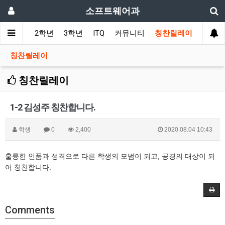
소프트웨어과
1학년
2학년
3학년
ITQ
커뮤니티
칭찬릴레이
칭찬릴레이
칭찬릴레이
1-2 김성주 칭찬합니다.
학생
0
2,400
2020.08.04 10:43
훌륭한 인품과 성격으로 다른 학생의 모범이 되고, 공경의 대상이 되
어 칭찬합니다.
Comments