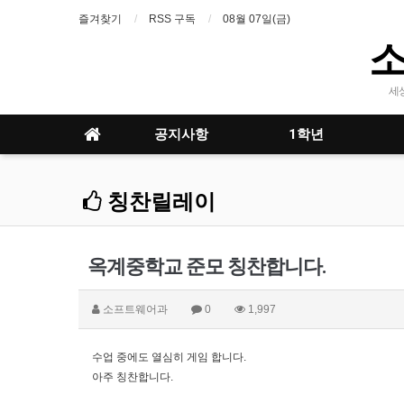
즐겨찾기
RSS 구독
08월 07일(금)
세
공지사항
1학년
칭찬릴레이
옥계중학교 준모 칭찬합니다.
소프트웨어과
0
1,997
수업 중에도 열심히 게임 합니다.
아주 칭찬합니다.