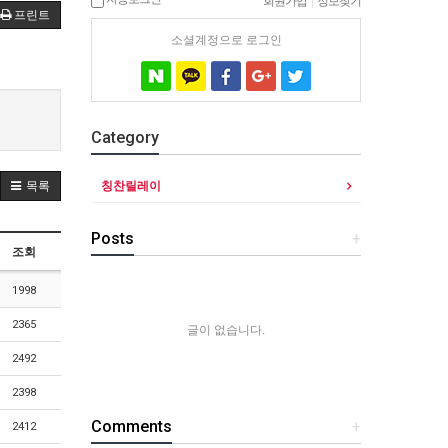
회원가입
|
정보찾기
프린트
소셜계정으로 로그인
Category
칭찬릴레이
목록
Posts
+
조회
1998
2365
글이 없습니다.
2492
2398
Comments
+
2412