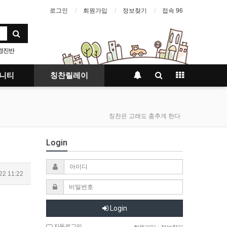
로그인
회원가입
정보찾기
접속 96
경진반
항
니티
칭찬릴레이
칭찬은 고래도 춤추게 한다
Login
22 11:22
Login
자동로그인