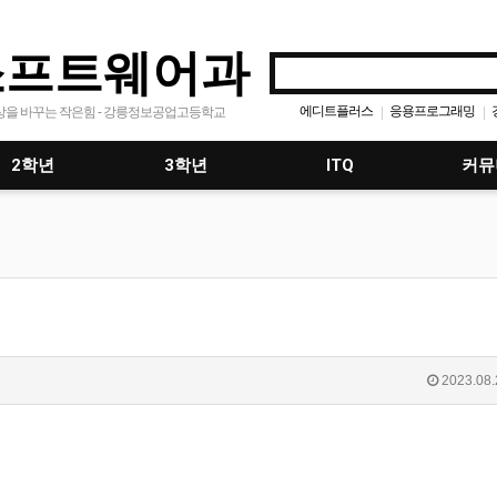
소프트웨어과
에디트플러스
응용프로그래밍
|
|
상을 바꾸는 작은힘 - 강릉정보공업고등학교
모바일프로그래밍
공지사
|
|
2학년
3학년
ITQ
커뮤
2023.08.