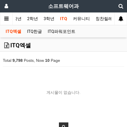
소프트웨어과
사항
1학년
2학년
3학년
ITQ
커뮤니티
칭찬릴레이
ITQ엑셀
ITQ한글
ITQ파워포인트
ITQ엑셀
Total
9,798
Posts, Now
10
Page
게시물이 없습니다.