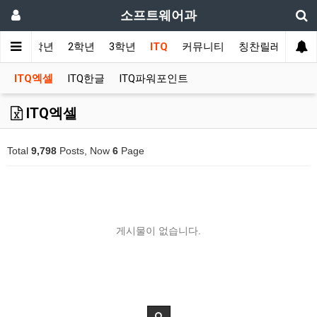
소프트웨어과
사항
1학년
2학년
3학년
ITQ
커뮤니티
칭찬릴레이
ITQ엑셀
ITQ한글
ITQ파워포인트
ITQ엑셀
Total
9,798
Posts, Now
6
Page
게시물이 없습니다.