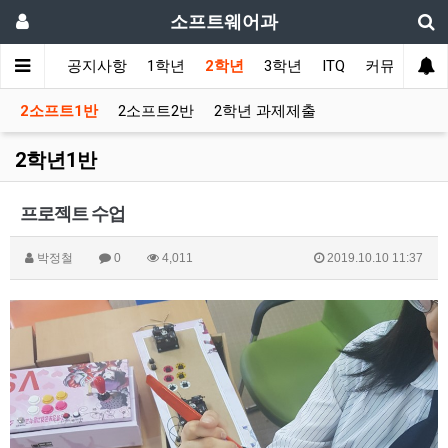
소프트웨어과
메인
공지사항
1학년
2학년
3학년
ITQ
커뮤니티
2소프트1반
2소프트2반
2학년 과제제출
2학년1반
프로젝트 수업
박정철
0
4,011
2019.10.10 11:37