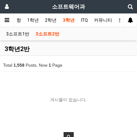
소프트웨어과
공지사항
1학년
2학년
3학년
ITQ
커뮤니티
칭찬릴레
3소프트1반
3소프트2반
3학년2반
Total
1,558
Posts, Now
1
Page
게시물이 없습니다.