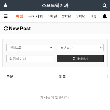
소프트웨어과
메인
공지사항
1학년
2학년
3학년
ITQ
커뮤
New Post
검색하기
구분
제목
게시물이 없습니다.