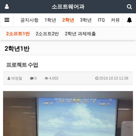
소프트웨어과
메인
공지사항
1학년
2학년
3학년
ITQ
커뮤니티
2소프트1반
2소프트2반
2학년 과제제출
2학년1반
프로젝트 수업
박정철
0
4,002
2019.10.10 11:38