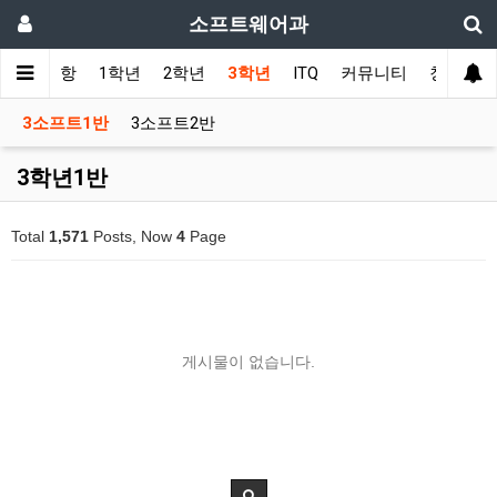
소프트웨어과
공지사항
1학년
2학년
3학년
ITQ
커뮤니티
칭찬릴레
3소프트1반
3소프트2반
3학년1반
Total
1,571
Posts, Now
4
Page
게시물이 없습니다.