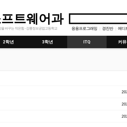
소프트웨어과
응용프로그래밍
경진반
에디
상을 바꾸는 작은힘 - 강릉정보공업고등학교
|
|
모바일프로그래밍
공지
|
|
2학년
3학년
ITQ
커뮤
202
202
202