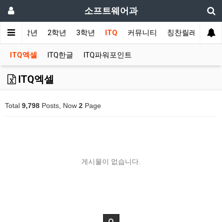
소프트웨어과
사항
1학년
2학년
3학년
ITQ
커뮤니티
칭찬릴레이
ITQ엑셀
ITQ한글
ITQ파워포인트
ITQ엑셀
Total
9,798
Posts, Now
2
Page
게시물이 없습니다.