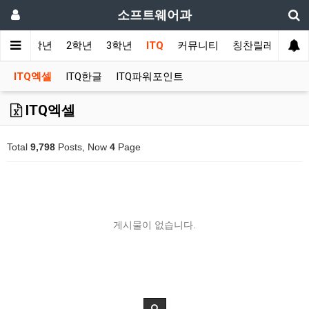
소프트웨어과
사항
1학년
2학년
3학년
ITQ
커뮤니티
칭찬릴레이
ITQ엑셀
ITQ한글
ITQ파워포인트
ITQ엑셀
Total
9,798
Posts, Now
4
Page
게시물이 없습니다.