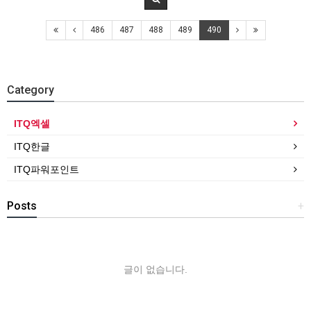
486
487
488
489
490
Category
ITQ엑셀
ITQ한글
ITQ파워포인트
Posts
+
글이 없습니다.