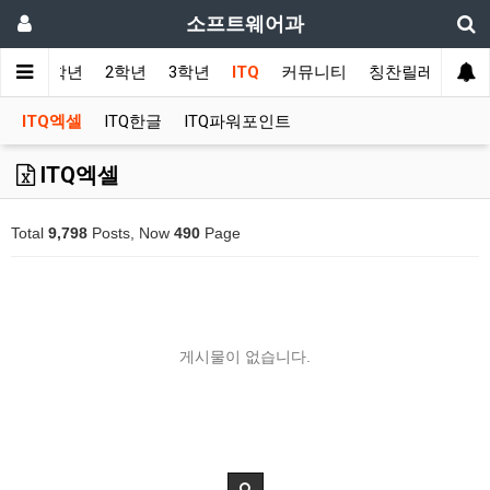
소프트웨어과
사항
1학년
2학년
3학년
ITQ
커뮤니티
칭찬릴레이
ITQ엑셀
ITQ한글
ITQ파워포인트
ITQ엑셀
Total
9,798
Posts, Now
490
Page
게시물이 없습니다.