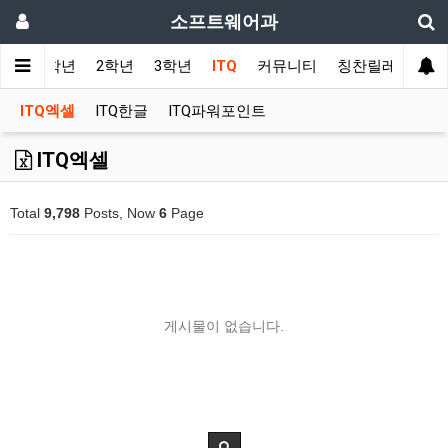
소프트웨어과
사항
1학년
2학년
3학년
ITQ
커뮤니티
칭찬릴레이
ITQ엑셀
ITQ한글
ITQ파워포인트
ITQ엑셀
Total
9,798
Posts, Now
6
Page
게시물이 없습니다.