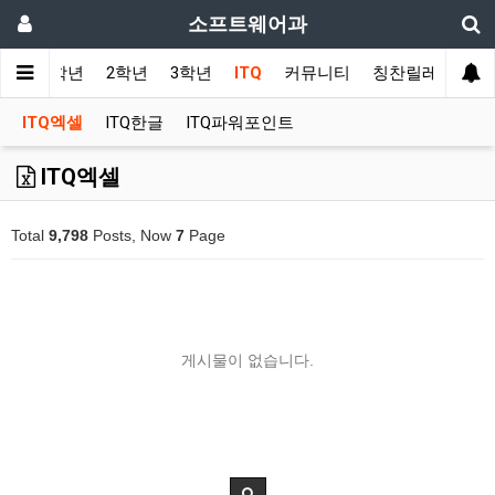
소프트웨어과
사항
1학년
2학년
3학년
ITQ
커뮤니티
칭찬릴레이
ITQ엑셀
ITQ한글
ITQ파워포인트
ITQ엑셀
Total
9,798
Posts, Now
7
Page
게시물이 없습니다.