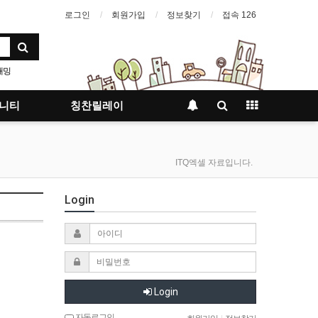
로그인
회원가입
정보찾기
접속 126
래밍
진반
니티
칭찬릴레이
ITQ엑셀 자료입니다.
Login
Login
자동로그인