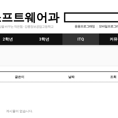
소프트웨어과
응용프로그래밍
모바일프로그
|
상을 바꾸는 작은힘 - 강릉정보공업고등학교
에디트플러스
공지사항
경
|
|
|
2학년
3학년
ITQ
커뮤
글쓴이
날짜
조회
게시물이 없습니다.