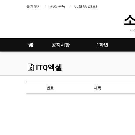
즐겨찾기
RSS 구독
08월 08일(토)
세
공지사항
1학년
ITQ엑셀
번호
제목