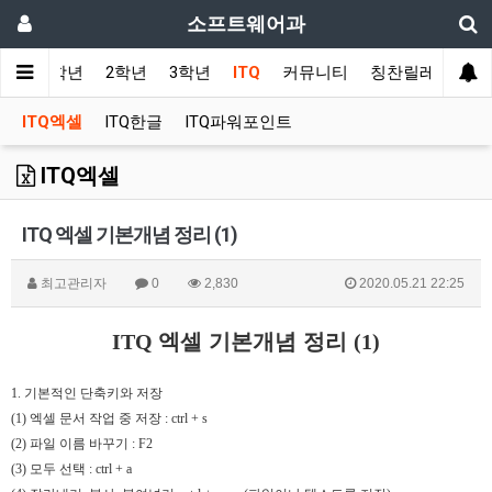
소프트웨어과
사항
1학년
2학년
3학년
ITQ
커뮤니티
칭찬릴레이
ITQ엑셀
ITQ한글
ITQ파워포인트
ITQ엑셀
ITQ 엑셀 기본개념 정리 (1)
최고관리자
0
2,830
2020.05.21 22:25
ITQ
엑셀 기본개념 정리
(1)
1.
기본적인 단축키와 저장
(1)
엑셀 문서 작업 중 저장
: ctrl + s
(2)
파일 이름 바꾸기
: F2
(3)
모두 선택
: ctrl + a