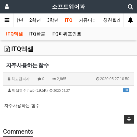
소프트웨어과
사항
1학년
2학년
3학년
ITQ
커뮤니티
칭찬릴레이
ITQ엑셀
ITQ한글
ITQ파워포인트
ITQ엑셀
자주사용하는 함수
최고관리자
0
2,865
2020.05.27 10:50
엑셀함수.hwp (19.5K)
30
2020.05.27
자주사용하는 함수
Comments