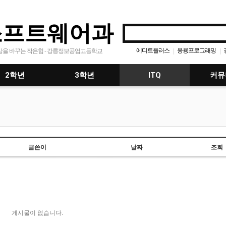
소프트웨어과
에디트플러스
응용프로그래밍
|
|
상을 바꾸는 작은힘 - 강릉정보공업고등학교
공지사항
모바일프로그래
|
|
2학년
3학년
ITQ
커뮤
글쓴이
날짜
조회
게시물이 없습니다.