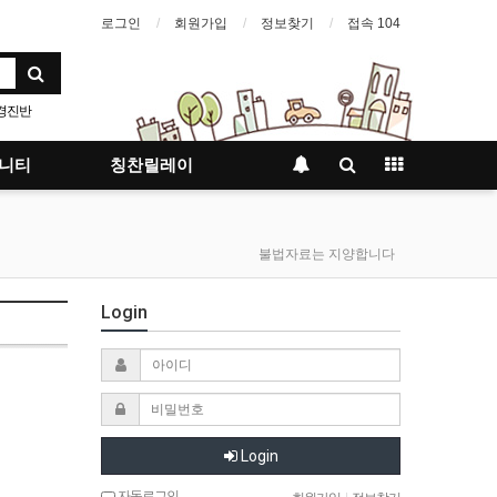
로그인
회원가입
정보찾기
접속 104
경진반
밍
니티
칭찬릴레이
불법자료는 지양합니다
Login
Login
자동로그인