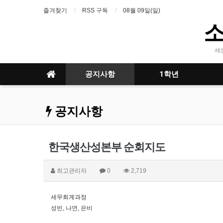
즐겨찾기
RSS 구독
08월 09일(일)
세
공지사항
1학년
공지사항
한국생산성본부 순회지도
최고관리자
0
2,719
세무회계과정
성빈, 나연, 은비