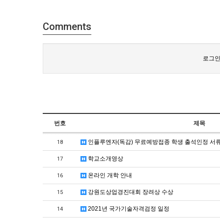
Comments
로그인
번호
제목
인플루엔자(독감) 무료예방접종 학생 출석인정 서류
18
학교소개영상
17
온라인 개학 안내
16
강원도상업경진대회 장려상 수상
15
2021년 국가기술자격검정 일정
14