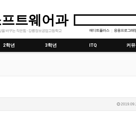
소프트웨어과
에디트플러스
응용프로그래
|
상을 바꾸는 작은힘 - 강릉정보공업고등학교
모바일프로그래밍
경진반
공
|
|
|
2학년
3학년
ITQ
커뮤
2019.09.