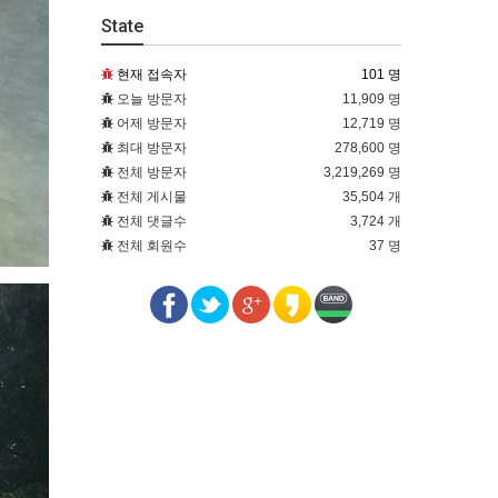
State
현재 접속자
101 명
오늘 방문자
11,909 명
어제 방문자
12,719 명
최대 방문자
278,600 명
전체 방문자
3,219,269 명
전체 게시물
35,504 개
전체 댓글수
3,724 개
전체 회원수
37 명