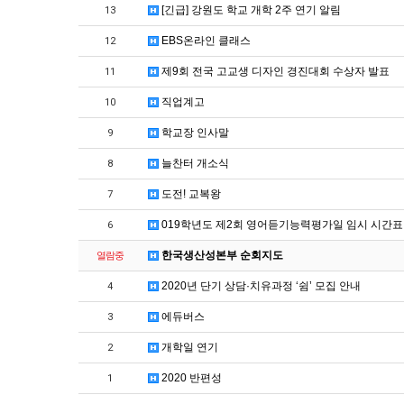
[긴급] 강원도 학교 개학 2주 연기 알림
13
EBS온라인 클래스
12
제9회 전국 고교생 디자인 경진대회 수상자 발표
11
직업계고
10
학교장 인사말
9
늘찬터 개소식
8
도전! 교복왕
7
019학년도 제2회 영어듣기능력평가일 임시 시간표
6
한국생산성본부 순회지도
열람중
2020년 단기 상담·치유과정 ‘쉼’ 모집 안내
4
에듀버스
3
개학일 연기
2
2020 반편성
1